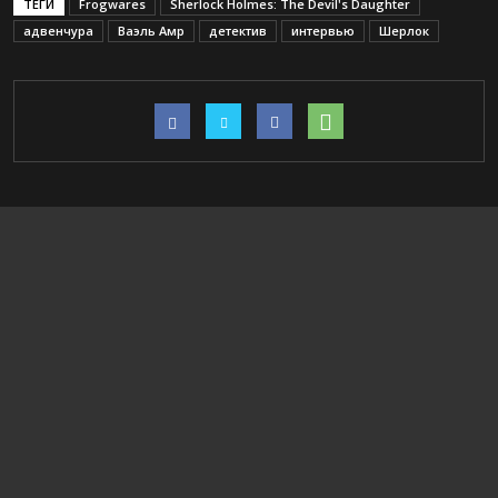
ТЕГИ
Frogwares
Sherlock Holmes: The Devil's Daughter
адвенчура
Ваэль Амр
детектив
интервью
Шерлок