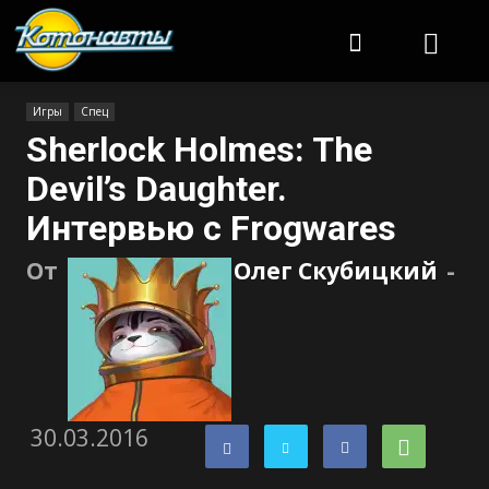
Котонавты
Игры
Спец
Sherlock Holmes: The
Devil’s Daughter.
Интервью с Frogwares
От
Олег Скубицкий
-
30.03.2016