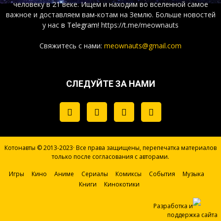
человеку в 21 веке. Ищем и находим во вселенной самое
важное и доставляем вам-котам на Землю. Больше новостей
у нас
в Telegram!
https://t.me/meownauts
Свяжитесь с нами:
meownauts@gmail.com
СЛЕДУЙТЕ ЗА НАМИ
Котонавты © 2013-2023· Все права защищены, перепечатка материалов
только после согласования с авторами.
Игры
Кино
Аниме
Сериалы
Комиксы
События
Музыка
Книги
Кинокотики
Разработка и
поддержка сайта