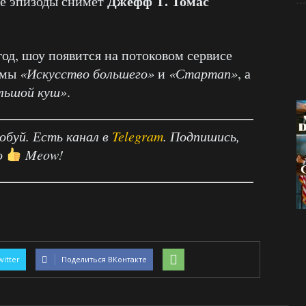
Джефф Т. Томас
ые эпизоды снимет
од, шоу появится на потоковом сервисе
амы
«Искусство большего»
и
«Стартап»
, а
льшой куш»
.
робуй. Есть канал в
Telegram
. Подпишись,
о
Meow!
witter
Поделиться ВКонтакте