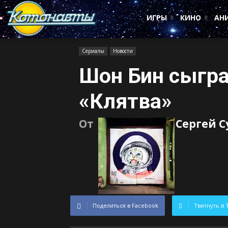
Котонавты
ИГРЫ
КИНО
АН
Сериалы
Новости
Шон Бин сыгра
«Клятва»
От
Сергей 
Поделиться в Facebook
Твитнуть в 