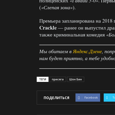
полицейских
«Гавайи 5-0»
. Перв
(
«Слепая зона»
).
Премьера запланирована на 2018 г
Crackle
— ранее он выпустил др
также криминальная комедия
«Бо
Мы обитаем в
Яндекс.Дзене
, поп
нам будет приятно, а тебе удобн
ТЕГИ
присяга
Шон Бин
ПОДЕЛИТЬСЯ
Facebook
T