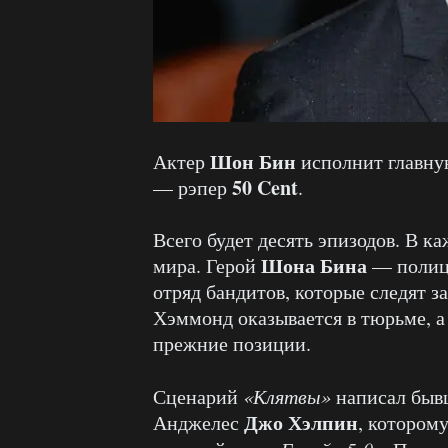
Шон Бин
Актер
исполнит главну
50 Cent
— рэпер
.
Всего будет десять эпизодов. В 
Шона Бина
мира. Герой
— полиц
отряд бандитов, которые следят 
Хэммонд оказывается в тюрьме, а
прежние позиции.
Сценарий
«Клятвы»
написал быв
Джо Хэлпин
Анджелес
, котором