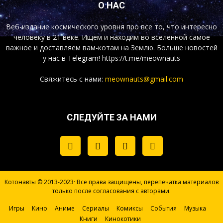
О НАС
Веб-издание космического уровня про все то, что интересно
человеку в 21 веке. Ищем и находим во вселенной самое
важное и доставляем вам-котам на Землю. Больше новостей
у нас
в Telegram!
https://t.me/meownauts
Свяжитесь с нами:
meownauts@gmail.com
СЛЕДУЙТЕ ЗА НАМИ
Котонавты © 2013-2023· Все права защищены, перепечатка материалов
только после согласования с авторами.
Игры
Кино
Аниме
Сериалы
Комиксы
События
Музыка
Книги
Кинокотики