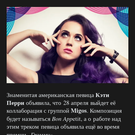
Кэти
Знаменитая американская певица
Перри
объявила, что 28 апреля выйдет её
Migos
коллаборация с группой
. Композиция
будет называться
Bon App
etit, а о работе над
этим треком певица объявила ещё во время
премии
Грэмми»
.
«