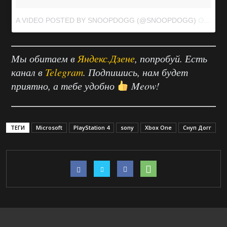
A VIDEO POSTED BY SNOOPDOGG (@SNOOPDOGG)
ON
JAN 
Мы обитаем в
Яндекс.Дзене
, попробуй. Есть
канал в
Telegram
. Подпишись, нам будет
приятно, а тебе удобно
Meow!
ТЕГИ
Microsoft
PlayStation 4
sony
Xbox One
Снуп Догг