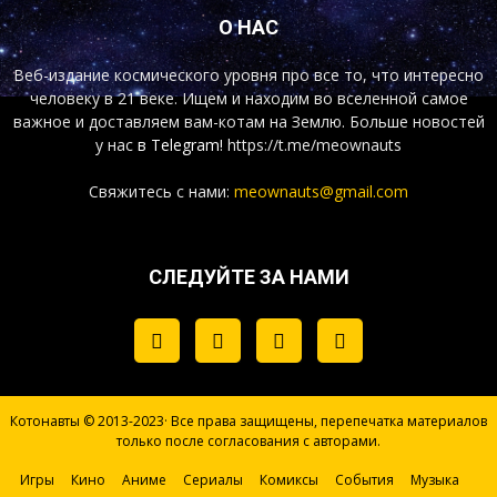
О НАС
Веб-издание космического уровня про все то, что интересно
человеку в 21 веке. Ищем и находим во вселенной самое
важное и доставляем вам-котам на Землю. Больше новостей
у нас
в Telegram!
https://t.me/meownauts
Свяжитесь с нами:
meownauts@gmail.com
СЛЕДУЙТЕ ЗА НАМИ
Котонавты © 2013-2023· Все права защищены, перепечатка материалов
только после согласования с авторами.
Игры
Кино
Аниме
Сериалы
Комиксы
События
Музыка