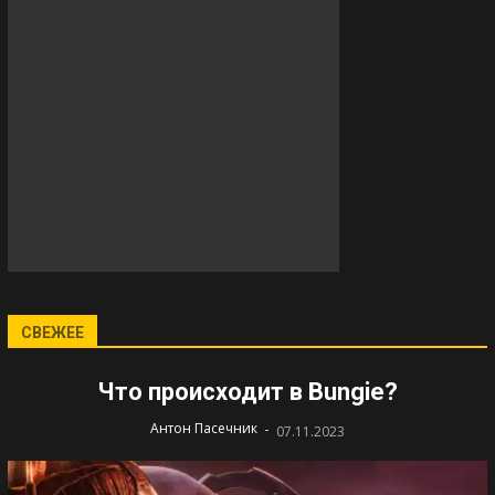
СВЕЖЕЕ
Что происходит в Bungie?
-
Антон Пасечник
07.11.2023