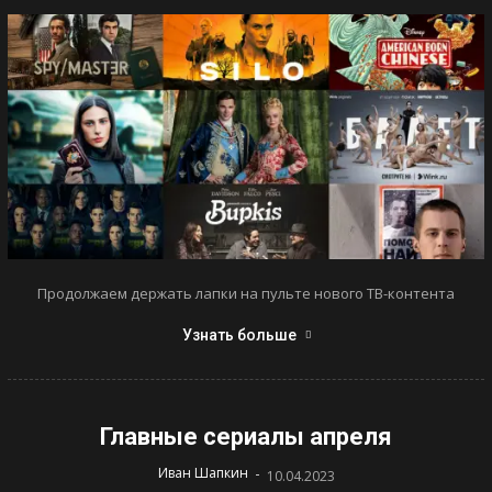
Продолжаем держать лапки на пульте нового ТВ-контента
Узнать больше
Главные сериалы апреля
-
Иван Шапкин
10.04.2023