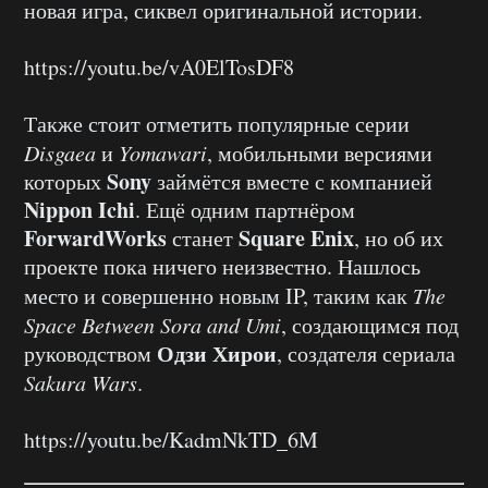
новая игра, сиквел оригинальной истории.
https://youtu.be/vA0ElTosDF8
Также стоит отметить популярные серии
Disgaea
и
Yomawari
, мобильными версиями
Sony
которых
займётся вместе с компанией
Nippon Ichi
. Ещё одним партнёром
ForwardWorks
Square Enix
станет
, но об их
проекте пока ничего неизвестно. Нашлось
место и совершенно новым IP, таким как
The
Space Between Sora and Umi
, создающимся под
Одзи Хирои
руководством
, создателя сериала
Sakura Wars
.
https://youtu.be/KadmNkTD_6M