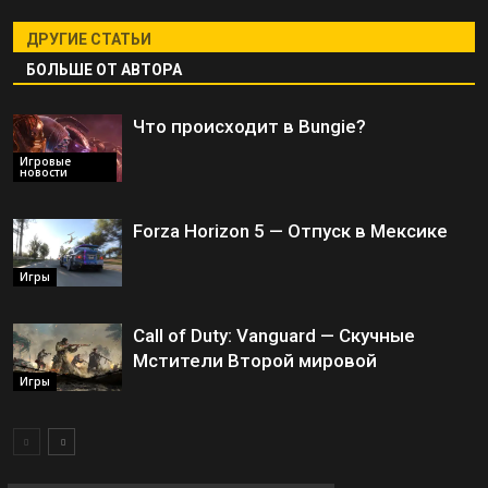
ДРУГИЕ СТАТЬИ
БОЛЬШЕ ОТ АВТОРА
Что происходит в Bungie?
Игровые
новости
Forza Horizon 5 — Отпуск в Мексике
Игры
Call of Duty: Vanguard — Скучные
Мстители Второй мировой
Игры