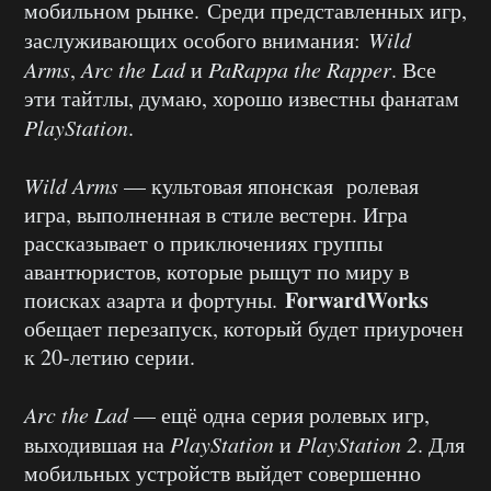
мобильном рынке. Среди представленных игр,
заслуживающих особого внимания:
Wild
Arms
,
Arc the Lad
и
PaRappa the Rapper
. Все
эти тайтлы, думаю, хорошо известны фанатам
PlayStation
.
Wild
Arms
— культовая японская ролевая
игра, выполненная в стиле вестерн. Игра
рассказывает о приключениях группы
авантюристов, которые рыщут по миру в
ForwardWorks
поисках азарта и фортуны.
обещает перезапуск, который будет приурочен
к 20-летию серии.
Arc the Lad
— ещё одна серия ролевых игр,
выходившая на
PlayStation
и
PlayStation 2
. Для
мобильных устройств выйдет совершенно