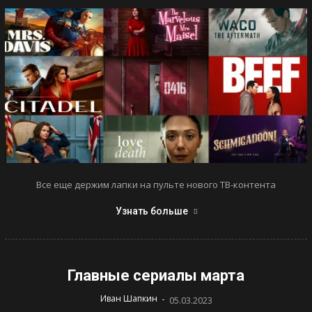
Все еще держим лапки на пульте нового ТВ-контента
Узнать больше
Главные сериалы марта
-
Иван Шапкин
05.03.2023