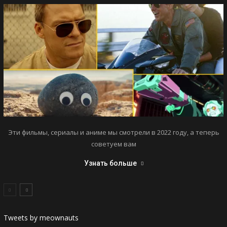
Эти фильмы, сериалы и аниме мы смотрели в 2022 году, а теперь
советуем вам
Узнать больше
Tweets by meownauts