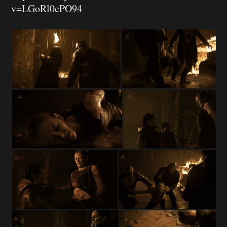
v=LGoRl0cPO94