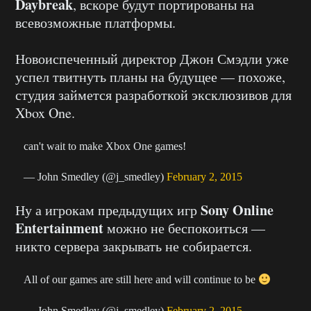
Daybreak
, вскоре будут портированы на
всевозможные платформы.
Новоиспеченный директор Джон Смэдли уже
успел твитнуть планы на будущее — похоже,
студия займется разработкой эксклюзивов для
Xbox One.
can't wait to make Xbox One games!
— John Smedley (@j_smedley)
February 2, 2015
Sony Online
Ну а игрокам предыдущих игр
Entertainment
можно не беспокоиться —
никто сервера закрывать не собирается.
All of our games are still here and will continue to be
— John Smedley (@j_smedley)
February 2, 2015