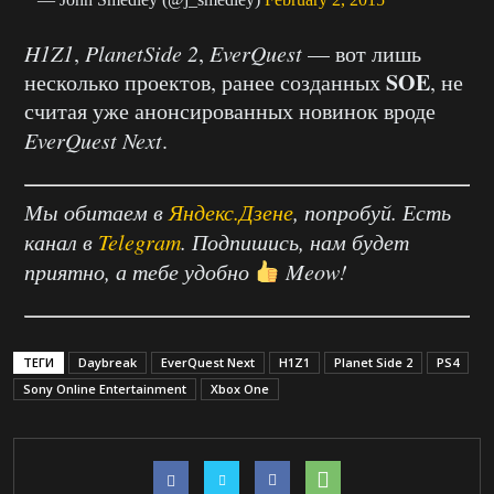
H1Z1
,
PlanetSide 2
,
EverQuest
— вот лишь
SOE
несколько проектов, ранее созданных
, не
считая уже анонсированных новинок вроде
EverQuest Next
.
Мы обитаем в
Яндекс.Дзене
, попробуй. Есть
канал в
Telegram
. Подпишись, нам будет
приятно, а тебе удобно
Meow!
ТЕГИ
Daybreak
EverQuest Next
H1Z1
Planet Side 2
PS4
Sony Online Entertainment
Xbox One