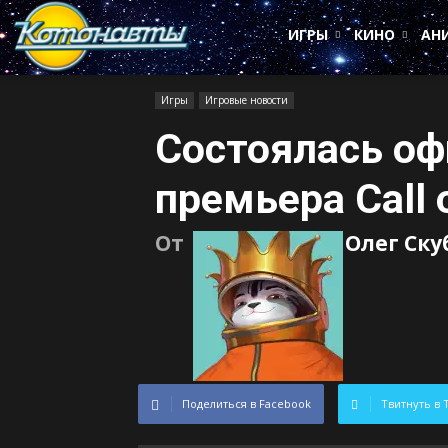
Котонавты
ИГРЫ
КИНО
АН
Игры
Игровые новости
Состоялась о
премьера Call 
От
Олег Ск
Поделиться в Facebook
Твитнуть в 