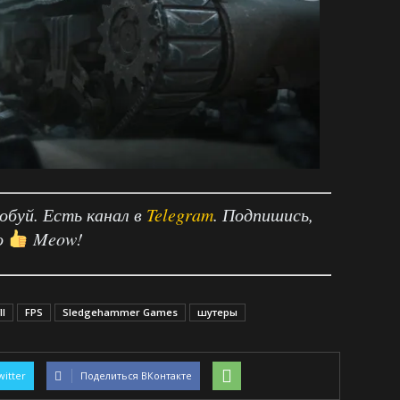
робуй. Есть канал в
Telegram
. Подпишись,
о
Meow!
II
FPS
Sledgehammer Games
шутеры
witter
Поделиться ВКонтакте