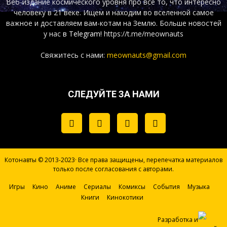
Веб-издание космического уровня про все то, что интересно
человеку в 21 веке. Ищем и находим во вселенной самое
важное и доставляем вам-котам на Землю. Больше новостей
у нас
в Telegram!
https://t.me/meownauts
Свяжитесь с нами:
meownauts@gmail.com
СЛЕДУЙТЕ ЗА НАМИ
Котонавты © 2013-2023· Все права защищены, перепечатка материалов
только после согласования с авторами.
Игры
Кино
Аниме
Сериалы
Комиксы
События
Музыка
Книги
Кинокотики
Разработка и