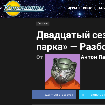
Котонавты
ИГРЫ
КИНО
АН
Сериалы
Двадцатый се
парка» — Разб
От
Антон П
Поделиться в Facebook
Твитнуть в 