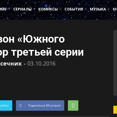
ИМЕ
СЕРИАЛЫ
КОМИКСЫ
СОБЫТИЯ
МУЗЫКА
К
зон «Южного
ор третьей серии
асечник
-
03.10.2016
Twitter
Поделиться ВКонтакте