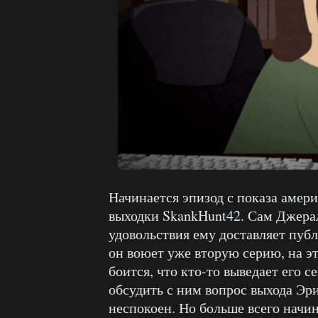
Начинается эпизод с показа амер
выходки SkankHunt42. Сам Джерал
удовольствия ему доставляет пуб
он воюет уже вторую серию, на эт
боится, что кто-то выведает его с
обсудить с ним вопрос выхода Эр
неспокоен. Но больше всего начи