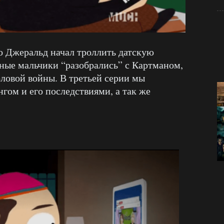
то Джеральд начал троллить датскую
ьные мальчики “разобрались” с Картманом,
оловой войны. В третьей серии мы
гом и его последствиями, а так же