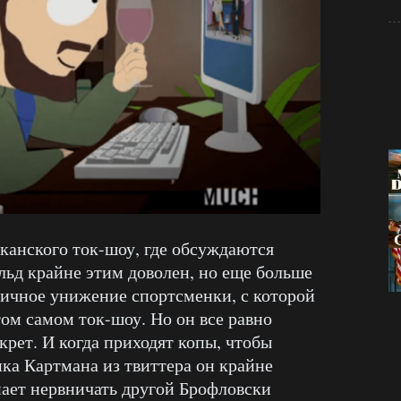
иканского ток-шоу, где обсуждаются
ьд крайне этим доволен, но еще больше
личное унижение спортсменки, с которой
ом самом ток-шоу. Но он все равно
екрет. И когда приходят копы, чтобы
ика Картмана из твиттера он крайне
нает нервничать другой Брофловски