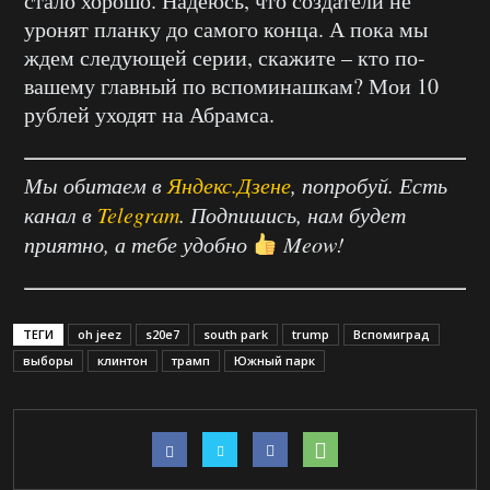
стало хорошо. Надеюсь, что создатели не
уронят планку до самого конца. А пока мы
ждем следующей серии, скажите – кто по-
вашему главный по вспоминашкам? Мои 10
рублей уходят на Абрамса.
Мы обитаем в
Яндекс.Дзене
, попробуй. Есть
канал в
Telegram
. Подпишись, нам будет
приятно, а тебе удобно
Meow!
ТЕГИ
oh jeez
s20e7
south park
trump
Вспомиград
выборы
клинтон
трамп
Южный парк