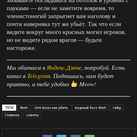
пауками — если не заметите вовремя, то
членистоногий запрыгнет вам наголову и
почти наверняка тут же убьёт. Так что если
видите вокруг много красных могил игроков,
но не видите рядом врагов — будьте
настороже.
Мы обитаем в
Яндекс.Дзене
, попробуй. Есть
канал в
Telegram
. Подпишись, нам будет
приятно, а тебе удобно
Meow!
ТЕГИ
Nioh
Umi-bozu как убить
водный босс Nioh
гайд
Главное
советы