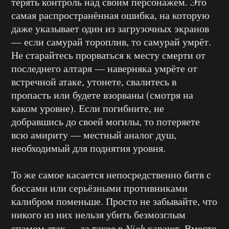
терять контроль над своим персонажем. Это
самая распространённая ошибка, на которую
даже указывает один из загрузочных экранов
— если самурай тороплив, то самурай умрёт.
Не старайтесь прорваться к месту смерти от
последнего алтаря — наверняка умрёте от
встречной атаке, утонете, свалитесь в
пропасть или будете взорваны (смотря на
каком уровне). Если погибните, не
добравшись до своей могилы, то потеряете
всю амириту — местный аналог душ,
необходимый для поднятия уровня.
То же самое касается непосредственно битв с
боссами или серьёзными противниками
калибром поменьше. Просто не забывайте, что
никого из них нельзя убить безмозглым
спамом атак — за такое в
Nioh
карают. Вместо