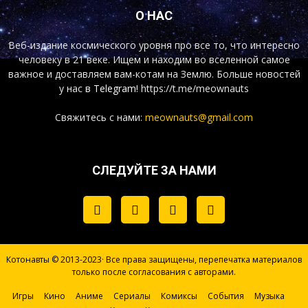
О НАС
Веб-издание космического уровня про все то, что интересно
человеку в 21 веке. Ищем и находим во вселенной самое
важное и доставляем вам-котам на Землю. Больше новостей
у нас
в Telegram!
https://t.me/meownauts
Свяжитесь с нами:
meownauts@gmail.com
СЛЕДУЙТЕ ЗА НАМИ
Котонавты © 2013-2023· Все права защищены, перепечатка материалов
только после согласования с авторами.
Игры
Кино
Аниме
Сериалы
Комиксы
События
Музыка