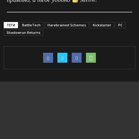
ТЕГИ
BattleTech
Harebrained Schemes
Kickstarter
PC
Shadowrun Returns