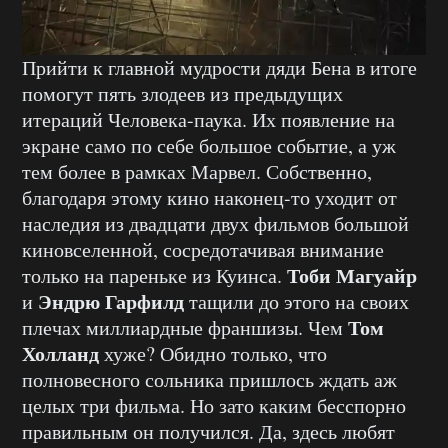
Прийти к главной мудрости дяди Бена в итоге
помогут пять злодеев из предыдущих
итераций Человека-паука. Их появление на
экране само по себе большое событие, а уж
тем более в рамках Марвел. Собственно,
благодаря этому кино наконец-то уходит от
наследия из двадцати двух фильмов большой
киновселенной, сосредотачивая внимание
Тоби Магуайр
только на пареньке из Куинса.
Эндрю Гарфилд
и
тащили до этого на своих
Том
плечах миллиардные франшизы. Чем
Холланд
хуже? Обидно только, что
полновесного сольника пришлось ждать аж
целых три фильма. Но зато каким бесспорно
правильным он получился. Да, здесь любят