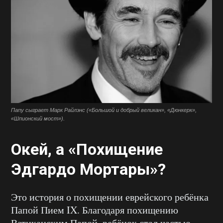
Папу сыграет Марк Райлэнс («Большой и добрый великан», «Дюнкерк»,
«Шпионский мост»).
Окей, а «Похищение
Эдгардо Мортары»?
Это история о похищении еврейского ребёнка
Папой Пием IX. Благодаря похищению
Ватиканским Папой, ребёнок стал частью