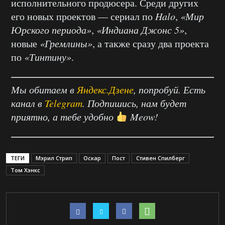
исполнительного продюсера. Среди других
его новых проектов — сериал по
Halo
,
«Мир
Юрского периода»
,
«Индиана Джонс 5»
,
новые
«Гремлины»
, а также сразу два проекта
по
«Тинтину»
.
Мы обитаем в
Яндекс.Дзене
, попробуй. Есть
канал в
Telegram
. Подпишись, нам будет
приятно, а тебе удобно
Meow!
ТЕГИ
Мэрил Стрип
Оскар
Пост
Стивен Спилберг
Том Хэнкс