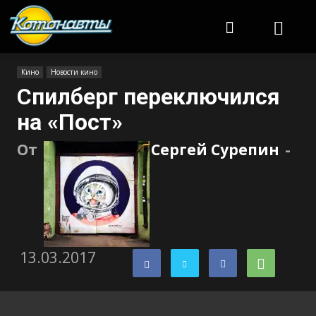
Котонавты
Кино
Новости кино
Спилберг переключился
на «Пост»
От
Сергей Сурепин
-
13.03.2017