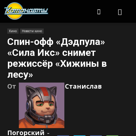
Котонавты
Кино
Новости кино
Спин-офф «Дэдпула»
«Сила Икс» снимет
режиссёр «Хижины в
лесу»
От
Станислав
Погорский
-