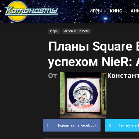
Котонавты
ИГРЫ
КИНО
АН
Игры
Игровые новости
Планы Square E
успехом NieR:
От
Констан
Поделиться в Facebook
Твитнуть в 