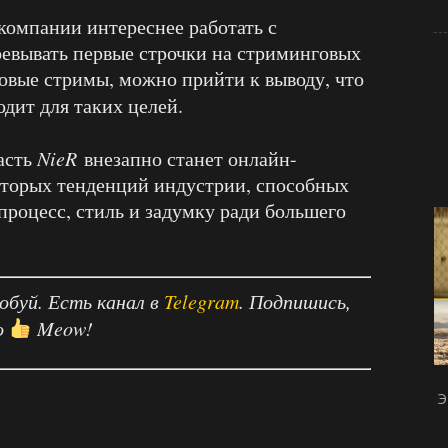
компании интереснее работать с
оевывать первые строчки на стриминговых
повые стримы, можно прийти к выводу, что
одит для таких целей.
часть
NieR
внезапно станет онлайн-
оторых тенденций индустрии, способных
роцесс, стиль и задумку ради большего
робуй. Есть канал в
Telegram
. Подпишись,
о
Meow!
Э