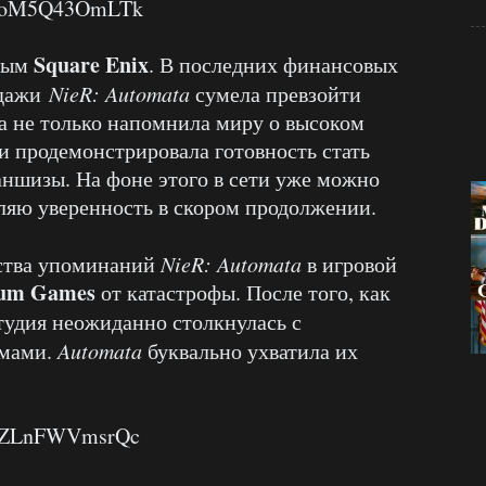
?v=oM5Q43OmLTk
Square Enix
нным
. В последних финансовых
одажи
NieR: Automata
сумела превзойти
а не только напомнила миру о высоком
 и продемонстрировала готовность стать
ншизы. На фоне этого в сети уже можно
ляю уверенность в скором продолжении.
ества упоминаний
NieR: Automata
в игровой
num Games
от катастрофы. После того, как
студия неожиданно столкнулась с
емами.
Automata
буквально ухватила их
?v=ZLnFWVmsrQc