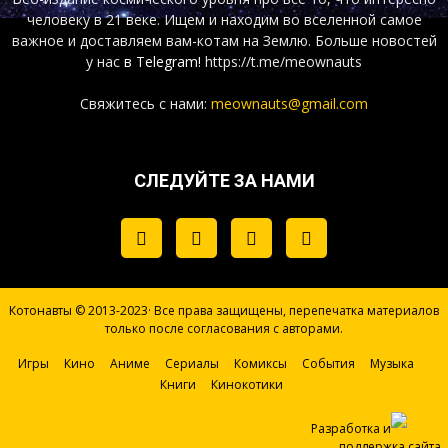
человеку в 21 веке. Ищем и находим во вселенной самое
важное и доставляем вам-котам на Землю. Больше новостей
у нас
в Telegram!
https://t.me/meownauts
Свяжитесь с нами:
meownauts@gmail.com
СЛЕДУЙТЕ ЗА НАМИ
Котонавты © 2013-2023· Все права защищены, перепечатка материалов
только после согласования с авторами.
Игры
Кино
Аниме
Сериалы
Комиксы
События
Музыка
Книги
Кинокотики
Разработка и
поддержка сайта