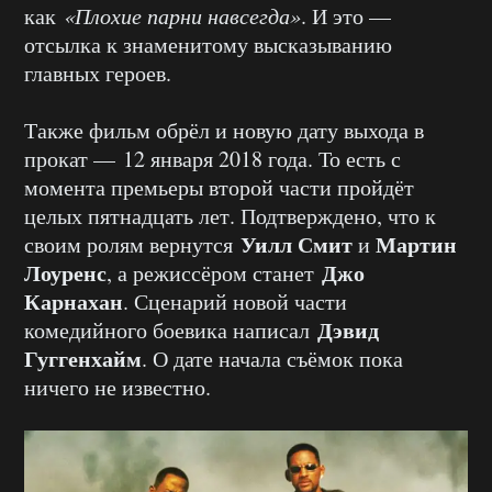
как
«Плохие парни навсегда»
. И это —
отсылка к знаменитому высказыванию
главных героев.
Также фильм обрёл и новую дату выхода в
прокат — 12 января 2018 года. То есть с
момента премьеры второй части пройдёт
целых пятнадцать лет. Подтверждено, что к
Уилл Смит
Мартин
своим ролям вернутся
и
Лоуренс
Джо
, а режиссёром станет
Карнахан
. Сценарий новой части
Дэвид
комедийного боевика написал
Гуггенхайм
. О дате начала съёмок пока
ничего не известно.