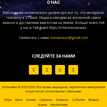
О НАС
Веб-издание космического уровня про все то, что интересно
человеку в 21 веке. Ищем и находим во вселенной самое
важное и доставляем вам-котам на Землю. Больше новостей
у нас
в Telegram!
https://t.me/meownauts
Свяжитесь с нами:
meownauts@gmail.com
СЛЕДУЙТЕ ЗА НАМИ
Котонавты © 2013-2023· Все права защищены, перепечатка материалов
только после согласования с авторами.
Игры
Кино
Аниме
Сериалы
Комиксы
События
Музыка
Книги
Кинокотики