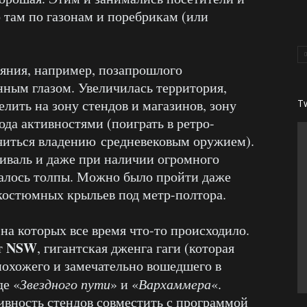
о там по газонам и поребрикам (или
яния, например, позапрошлого
нным глазом. Увеличилась территория,
лить на зону стендов и магазинов, зону
T
рода активностями (поиграть в ретро-
читься владению средневековым оружием).
тиваль и даже при наличии огромного
валось толпы. Можно было пройти даже
костюмных крыльев под метр-полтора.
на которых все время что-то происходило.
NSW
т
, гигантская дженга гаги (которая
похожего и замечательно вошедшего в
де «
Звездного пути
» и «
Вархаммера
«.
ивность стендов совместить с программой