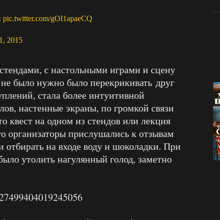
н
pic.twitter.com/gOI1apaeCQ
1, 2015
 стендами, с настольными играми и сцену
 не было нужно было перекрикивать друг
уплений, стала более интуитивной
лов, настенные экраны, по громкой связи
то квест на одном из стендов или лекция
то организаторы прислушались к отзывам
ли отбирать на входе воду и шоколадки. При
было утолить нагулянный голод, заметно
s/627499404019245056