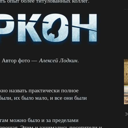
ть опыт более титулованных коллег.
. Автор фото —
Алексей Лодкин
.
но назвать практически полное
были, их было мало, и все они были
Э
гам можно было и за пределами
хорошая. Этим и занимались посетители и