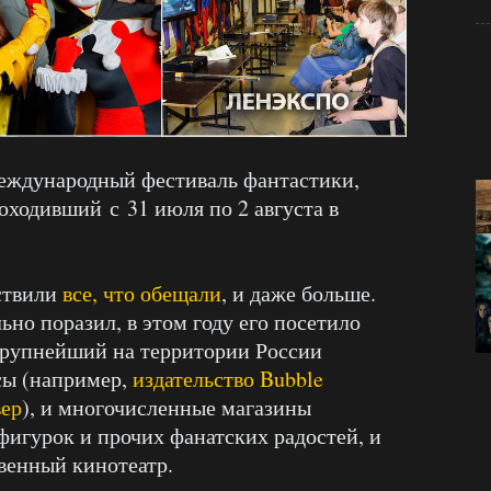
международный фестиваль фантастики,
роходивший с 31 июля по 2 августа в
ствили
все, что обещали
, и даже больше.
но поразил, в этом году его посетило
 крупнейший на территории России
сы (например,
издательство Bubble
вер
), и многочисленные магазины
 фигурок и прочих фанатских радостей, и
твенный кинотеатр.