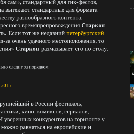
бя сам», стандартный для гик-фестов,
да вытекают стандартные для формата
еству разнообразного контента,
Старкон
ересного времяпрепровождения
ыль. Если тот же недавний
петербургский
з-за очень удачного местоположения, то
Старкон
нения»
размазывает его по столу.
ьно следит за порядком.
, 2015
рупнейший в России фестиваль,
стики, кино, комиксов, сериалов,
И уверенных конкурентов на горизонте у
е можно равняться на европейские и