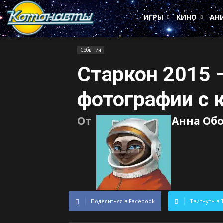
Котонавты
ИГРЫ
КИНО
АН
События
Старкон 2015 
фотографии с 
От
Анна Об
Поделиться в Facebook
Твитнуть в 