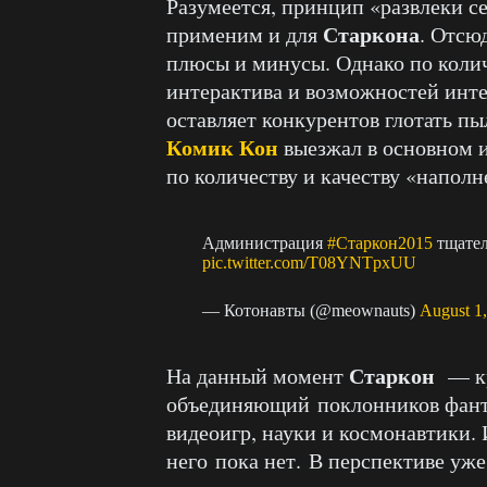
Разумеется, принцип «развлеки се
Старкона
применим и для
. Отсю
плюсы и минусы. Однако по колич
интерактива и возможностей инт
оставляет конкурентов глотать п
Комик Кон
выезжал в основном и
по количеству и качеству «напол
Администрация
#Старкон2015
тщател
pic.twitter.com/T08YNTpxUU
— Котонавты (@meownauts)
August 1
Старкон
На данный момент
— к
объединяющий поклонников фанта
видеоигр, науки и космонавтики. 
него пока нет. В перспективе уж