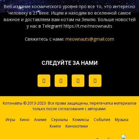
Веб-издание космического уровня про все то, что интересно
человеку в 21 веке. Ищем и находим во вселенной самое
важное и доставляем вам-котам на Землю. Больше новостей
у нас
в Telegram!
https://t.me/meownauts
Свяжитесь с нами:
meownauts@gmail.com
СЛЕДУЙТЕ ЗА НАМИ
Котонавты © 2013-2023· Все права защищены, перепечатка материалов
только после согласования с авторами.
Игры
Кино
Аниме
Сериалы
Комиксы
События
Музыка
Книги
Кинокотики