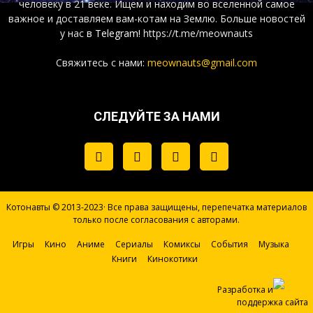
человеку в 21 веке. Ищем и находим во вселенной самое
важное и доставляем вам-котам на Землю. Больше новостей
у нас
в Telegram!
https://t.me/meownauts
Свяжитесь с нами:
meownauts@gmail.com
СЛЕДУЙТЕ ЗА НАМИ
Котонавты © 2013-2023· Все права защищены, перепечатка материалов
только после согласования с авторами.
Игры
Кино
Аниме
Сериалы
Комиксы
События
Музыка
Книги
Кинокотики
Разработка и
поддержка сайта