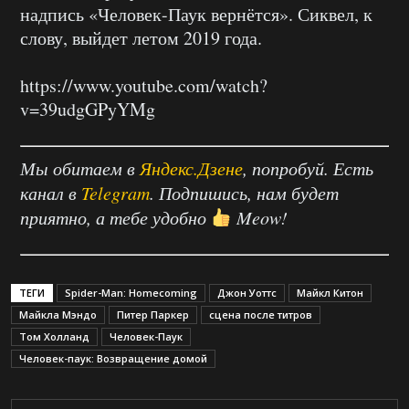
надпись «Человек-Паук вернётся». Сиквел, к
слову, выйдет летом 2019 года.
https://www.youtube.com/watch?
v=39udgGPyYMg
Мы обитаем в
Яндекс.Дзене
, попробуй. Есть
канал в
Telegram
. Подпишись, нам будет
приятно, а тебе удобно
Meow!
ТЕГИ
Spider-Man: Homecoming
Джон Уоттс
Майкл Китон
Майкла Мэндо
Питер Паркер
сцена после титров
Том Холланд
Человек-Паук
Человек-паук: Возвращение домой