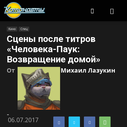
Котонавты
Кино
Спец
Сцены после титров
«Человека-Паук:
Возвращение домой»
От
Михаил Лазукин
-
06.07.2017