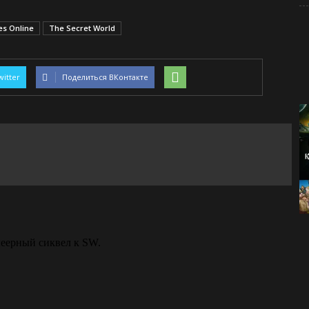
es Online
The Secret World
witter
Поделиться ВКонтакте