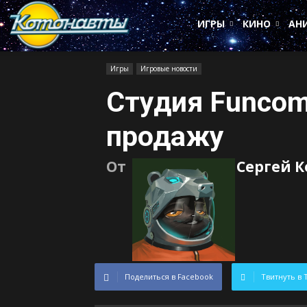
Котонавты
ИГРЫ
КИНО
АН
Игры
Игровые новости
Студия Funcom
продажу
От
Сергей 
Поделиться в Facebook
Твитнуть в 