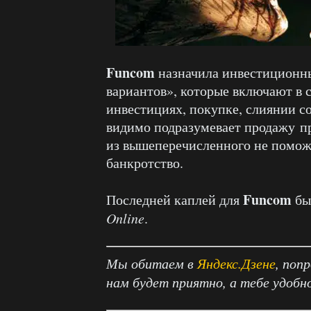
Funcom
назначила инвестиционны
вариантов», которые включают в 
инвестициях, покупке, слиянии с
видимо подразумевает продажу пр
из вышеперечисленного не поможе
банкротство.
Funcom
Последней каплей для
бы
Online
.
Мы обитаем в
Яндекс.Дзене
, поп
нам будет приятно, а тебе удобн