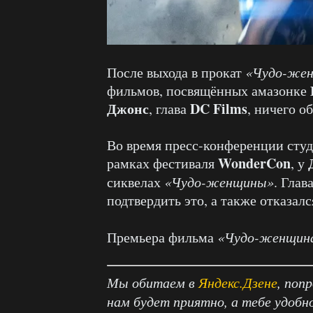
После выхода в прокат
«Чудо-же
фильмов, посвящённых амазонке
Джонс
DC Films
, глава
, ничего об
Во время пресс-конференции сту
WonderCon
рамках фестиваля
, у
сиквелах
«Чудо-женщины»
. Глав
подтвердить это, а также отказал
Премьера фильма
«Чудо-женщин
Мы обитаем в
Яндекс.Дзене
, поп
нам будет приятно, а тебе удобн