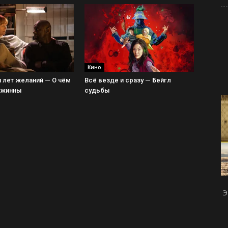
Кино
 лет желаний — О чём
Всё везде и сразу — Бейгл
Джинны
судьбы
Э