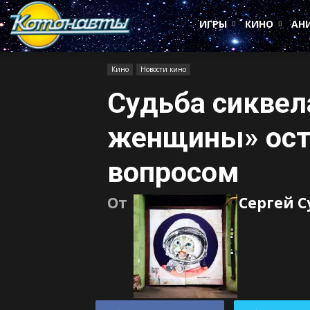
Котонавты
ИГРЫ
КИНО
АН
Кино
Новости кино
Судьба сиквел
женщины» ост
вопросом
От
Сергей 