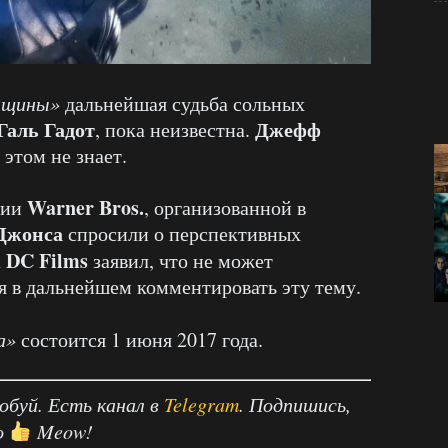
нщины»
дальнейшая судьба сольных
Галь Гадот
Джефф
, пока неизвестна.
 этом не знает.
Warner Bros.
дии
, организованной в
Джонса
спросили о перспективных
DC Films
а
заявил, что не может
ся в дальнейшем комментировать эту тему.
а»
состоится 1 июня 2017 года.
робуй. Есть канал в
Telegram
. Подпишись,
о
Meow!