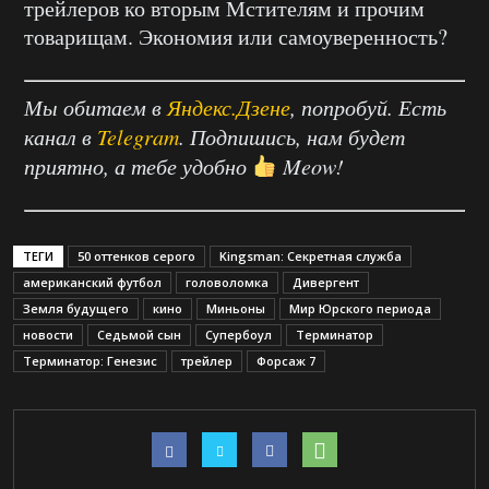
трейлеров ко вторым Мстителям и прочим
товарищам. Экономия или самоуверенность?
Мы обитаем в
Яндекс.Дзене
, попробуй. Есть
канал в
Telegram
. Подпишись, нам будет
приятно, а тебе удобно
Meow!
ТЕГИ
50 оттенков серого
Kingsman: Секретная служба
американский футбол
головоломка
Дивергент
Земля будущего
кино
Миньоны
Мир Юрского периода
новости
Седьмой сын
Супербоул
Терминатор
Терминатор: Генезис
трейлер
Форсаж 7