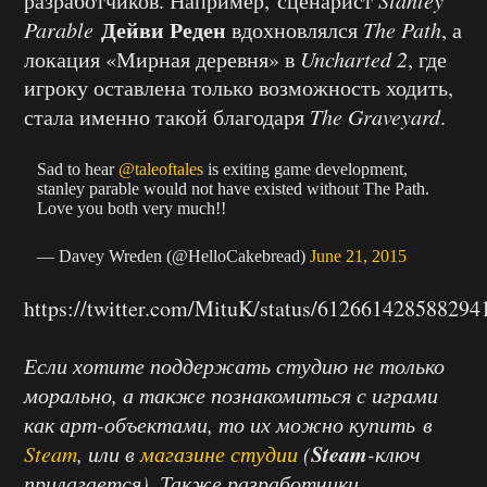
разработчиков. Например, сценарист
Дейви Реден
Parable
вдохновлялся
The Path
, а
локация «Мирная деревня» в
Uncharted 2
, где
игроку оставлена только возможность ходить,
стала именно такой благодаря
The Graveyard
.
Sad to hear
@taleoftales
is exiting game development,
stanley parable would not have existed without The Path.
Love you both very much!!
— Davey Wreden (@HelloCakebread)
June 21, 2015
https://twitter.com/MituK/status/612661428588294
Если хотите поддержать студию не только
морально, а также познакомиться с играми
как арт-объектами, то их можно купить в
Steam
Steam
, или в
магазине студии
(
-ключ
прилагается). Также разработчики