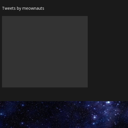
Tweets by meownauts