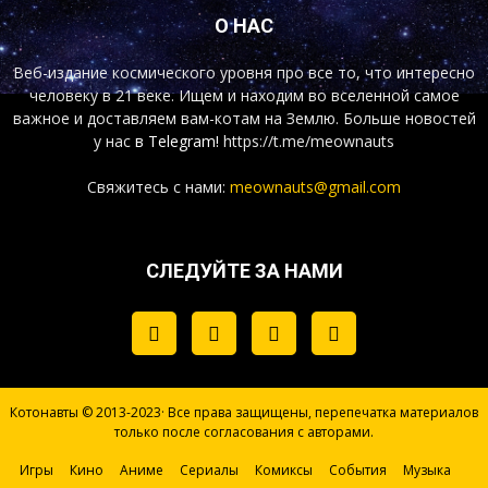
О НАС
Веб-издание космического уровня про все то, что интересно
человеку в 21 веке. Ищем и находим во вселенной самое
важное и доставляем вам-котам на Землю. Больше новостей
у нас
в Telegram!
https://t.me/meownauts
Свяжитесь с нами:
meownauts@gmail.com
СЛЕДУЙТЕ ЗА НАМИ
Котонавты © 2013-2023· Все права защищены, перепечатка материалов
только после согласования с авторами.
Игры
Кино
Аниме
Сериалы
Комиксы
События
Музыка