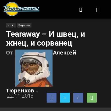
Котонавты
Игры
Рецензии
Tearaway – И швец, и
жнец, и сорванец
От
Алексей
Тюренков
-
22.11.2013