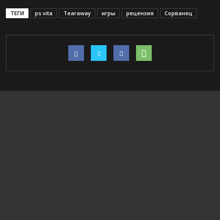
ТЕГИ
ps vita
Tearaway
игры
рецензия
Сорванец