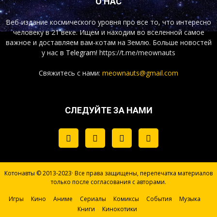
О НАС
Веб-издание космического уровня про все то, что интересно
человеку в 21 веке. Ищем и находим во вселенной самое
важное и доставляем вам-котам на Землю. Больше новостей
у нас
в Telegram!
https://t.me/meownauts
Свяжитесь с нами:
meownauts@gmail.com
СЛЕДУЙТЕ ЗА НАМИ
Котонавты © 2013-2023· Все права защищены, перепечатка материалов
только после согласования с авторами.
Игры
Кино
Аниме
Сериалы
Комиксы
События
Музыка
Книги
Кинокотики