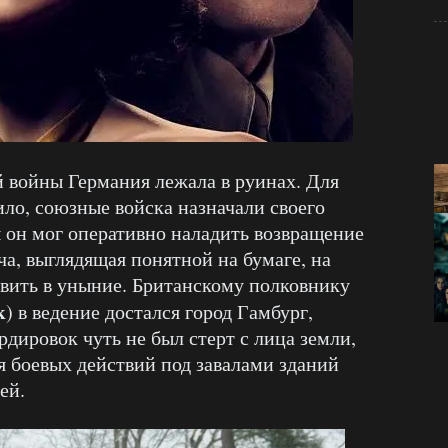
 войны Германия лежала в руинах. Для
ило, союзные войска назначали своего
ы он мог оперативно наладить возвращение
а, выглядящая понятной на бумаге, на
авить в уныние. Британскому полковнику
к
) в ведение достался город Гамбург,
дировок чуть не был стерт с лица земли,
я боевых действий под завалами зданий
ей.