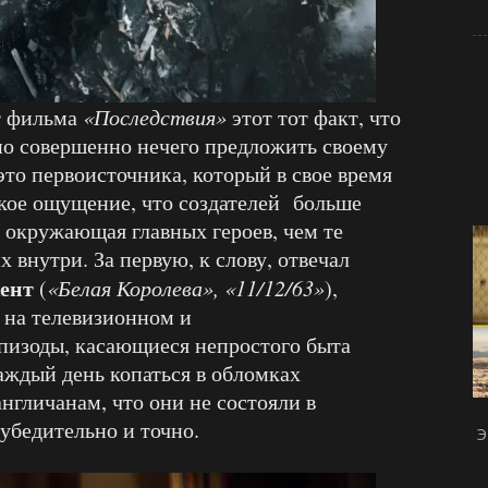
т фильма
«Последствия»
этот тот факт, что
но совершенно нечего предложить своему
 это первоисточника, который в свое время
такое ощущение, что создателей больше
, окружающая главных героев, чем те
 внутри. За первую, к слову, отвечал
ент
(
«Белая Королева», «11/12/63»
),
 на телевизионном и
пизоды, касающиеся непростого быта
ждый день копаться в обломках
нгличанам, что они не состояли в
убедительно и точно.
Э