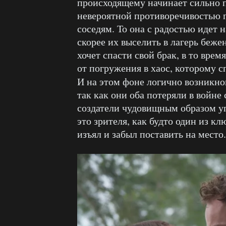
происходящему начинает сильно п
невероятной противоречивостью 
соседям. То она с радостью идет 
скорее их выселить в лагерь беже
хочет спасти свой брак, в то вре
от погружения в хаос, которому с
И на этом фоне логично возникн
так как они оба потеряли в войне 
создатели чудовищным образом уп
это зрителя, как будто один из кл
изъял и забыл поставить на место.