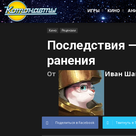
Котонавты
ИГРЫ
КИНО
АН
Кино
Рецензии
Последствия 
ранения
От
Иван Ша
Поделиться в Facebook
Твитнуть в 