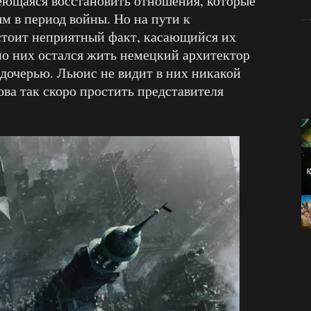
деющаяся восстановить отношения, которые
м в период войны. Но на пути к
тоит неприятный факт, касающийся их
о них остался жить немецкий архитектор
й дочерью. Льюис не видит в них никакой
това так скоро простить представителя