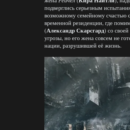
Кира Найтли
жена
(
), на
подверглись серьезным испытания
возможному семейному счастью с
временной резиденции, где помим
Александр Скарсгард
(
) со свое
угрозы, но его жена совсем не го
нации, разрушившей её жизнь.