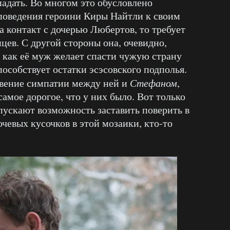
адать. Во многом это обусловлено
поведения героини Киры Найтли к своим
на контакт с дочерью Любертов, то требует
нцев. С другой стороны она, очевидно,
мя как её муж желает спасти чужую страну
пособствует остатки эсэсовского подполья.
овение симпатии между ней и
Стефаном
,
самое дорогое, что у них было. Вот только
ускают возможность заставить поверить в
ючевых кусочков в этой мозаики, кто-то