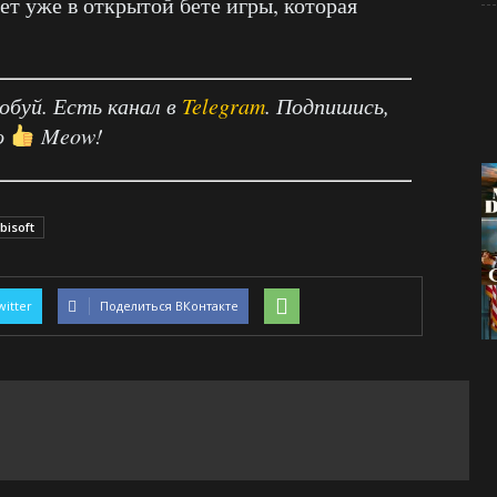
т уже в открытой бете игры, которая
робуй. Есть канал в
Telegram
. Подпишись,
о
Meow!
bisoft
witter
Поделиться ВКонтакте