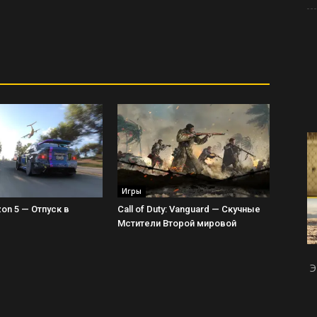
Игры
zon 5 — Отпуск в
Call of Duty: Vanguard — Скучные
Мстители Второй мировой
Э