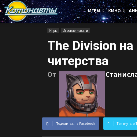
Котонавты
ИГРЫ
КИНО
АН
Игры
Игровые новости
The Division н
читерства
От
Станисл
Поделиться в Facebook
Твитнуть в 