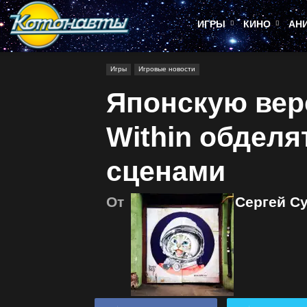
Котонавты
ИГРЫ
КИНО
АН
Игры
Игровые новости
Японскую верс
Within обделя
сценами
От
Сергей С