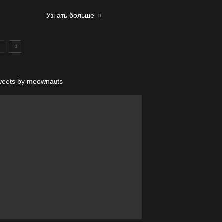
Узнать больше
weets by meownauts