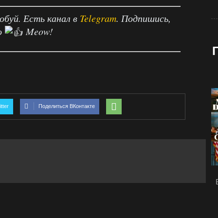
робуй. Есть канал в
Telegram
. Подпишись,
о
Meow!
tter
Поделиться ВКонтакте