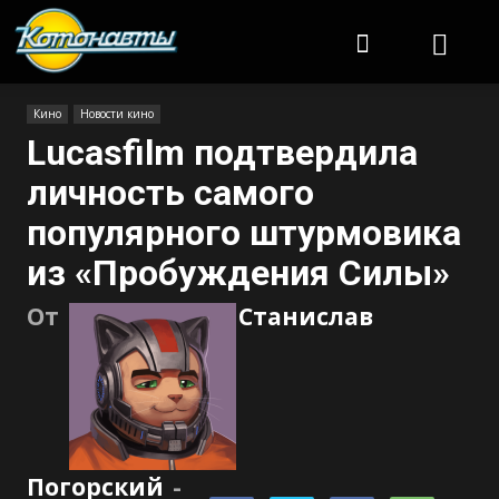
Котонавты
Кино
Новости кино
Lucasfilm подтвердила
личность самого
популярного штурмовика
из «Пробуждения Силы»
От
Станислав
Погорский
-