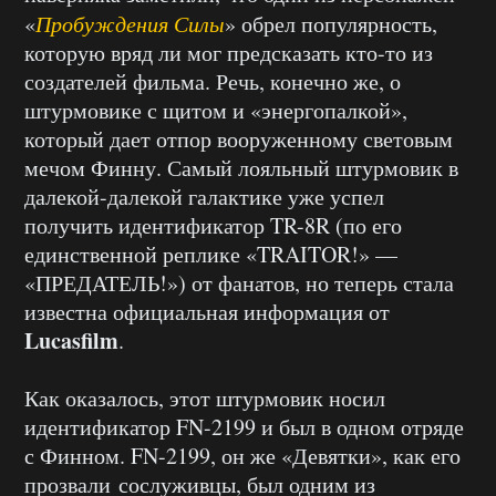
«
Пробуждения Силы
» обрел популярность,
которую вряд ли мог предсказать кто-то из
создателей фильма. Речь, конечно же, о
штурмовике с щитом и «энергопалкой»,
который дает отпор вооруженному световым
мечом Финну. Самый лояльный штурмовик в
далекой-далекой галактике уже успел
получить идентификатор TR-8R (по его
единственной реплике «TRAITOR!» —
«ПРЕДАТЕЛЬ!») от фанатов, но теперь стала
известна официальная информация от
Lucasfilm
.
Как оказалось, этот штурмовик носил
идентификатор FN-2199 и был в одном отряде
с Финном. FN-2199, он же «Девятки», как его
прозвали сослуживцы, был одним из