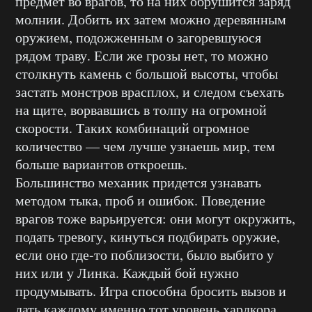
предмет во врагов, то на них обрушится заряд
молнии. Добить их затем можно деревянным
оружием, подожженным о загоревшуюся
рядом траву. Если же грозы нет, то можно
столкнуть камень с большой высоты, чтобы
застать монстров врасплох, и следом съехать
на щите, ворвавшись в толпу на огромной
скорости. Таких комбинаций огромное
количество — чем лучше узнаешь мир, тем
больше вариантов откроешь.
Большинство механик придется узнавать
методом тыка, проб и ошибок. Поведение
врагов тоже варьируется: они могут окружить,
подать тревогу, кинуться подбирать оружие,
если оно где-то поблизости, было выбито у
них или у Линка. Каждый бой нужно
продумывать. Игра способна бросить вызов и
дать каждому именно тот уровень хардкора,