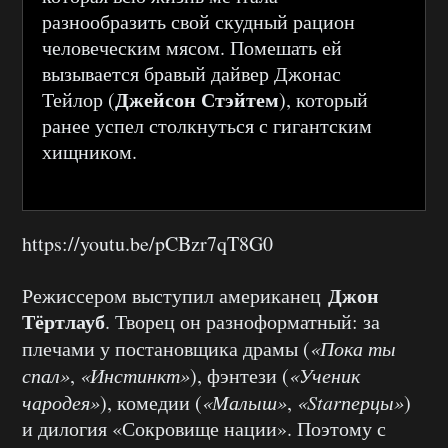
разнообразить свой скудный рацион
человеческим мясом. Помешать ей
вызывается бравый дайвер Джонас
Джейсон Стэйтем
Тейлор (
), который
ранее успел столкнуться с гигантским
хищником.
https://youtu.be/pCBzr7qT8G0
Джон
Режиссером выступил американец
Тёртлауб
. Творец он разноформатный: за
плечами у постановщика драмы (
«Пока ты
спал»
,
«Инстинкт»
), фэнтези (
«Ученик
чародея»
), комедии (
«Малыш»
,
«Starперцы»
)
и дилогия «Сокровище нации». Поэтому с