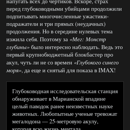
напугать всех до чёртиков. Вскоре, страх
перед глубоководными убийцами продолжили
подпитывать многочисленные ужастики-
подражатели и три прямых (неудачных)
продолжения. Но в середине нулевых тема
изжила себя. Поэтому за
«Мег: Монстр
глубины»
было интересно наблюдать. Ведь это
первый крупнобюджетный блокбастер про
акул, чуть ли не со времен
«Глубокого синего
моря»
, да еще и снятый для показа в IMAX!
Глубоководная исследовательская станция
обнаруживает в Марианской впадине
целый паводок ранее неизвестных науке
животных. Любопытные ученые тревожат
мегалодона — 25-метровую акулу,
которая всю жизнь мечтала