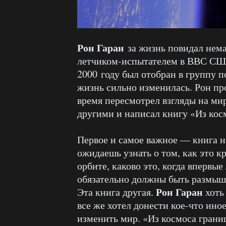
Рон Гаран
за жизнь повидал нема
летчиком-испытателем в ВВС США,
2000 году был отобран в группу п
жизнь сильно изменилась. Рон про
время пересмотрел взгляды на мир
другими и написал книгу «Из кос
Первое и самое важное — книга не
ожидаешь узнать о том, как это к
орбите, каково это, когда впервы
обязательно должны быть размыш
Рон Гаран
Эта книга другая.
хоть
все же хотел донести кое-что ино
изменить мир. «Из космоса границ