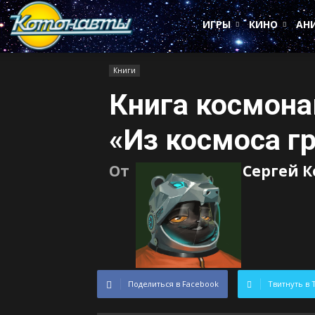
Котонавты
ИГРЫ
КИНО
АН
Книги
Книга космона
«Из космоса г
От
Сергей 
Поделиться в Facebook
Твитнуть в 