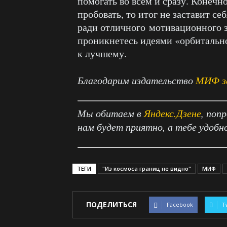
помогать во всем и сразу. Конечно
пробовать, то итог не заставит се
ради отличного мотивационного за
проникнетесь идеями «орбитальн
к лучшему.
Благодарим издательство
МИФ за
Мы обитаем в
Яндекс.Дзене
, поп
нам будет приятно, а тебе удобн
ТЕГИ
"Из космоса границ не видно"
МИФ
ПОДЕЛИТЬСЯ
Facebook
T