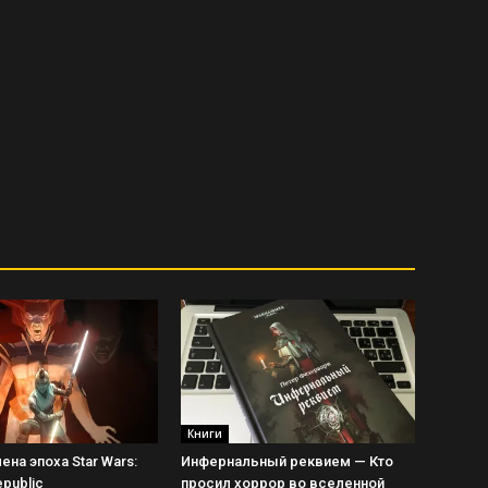
Книги
на эпоха Star Wars:
Инфернальный реквием — Кто
epublic
просил хоррор во вселенной