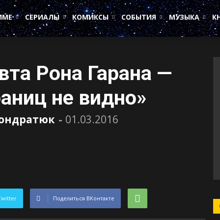
ИМЕ
СЕРИАЛЫ
КОМИКСЫ
СОБЫТИЯ
МУЗЫКА
К
вта Рона Гарана —
раниц не видно»
Кондратюк
-
01.03.2016
Twitter
Поделиться ВКонтакте