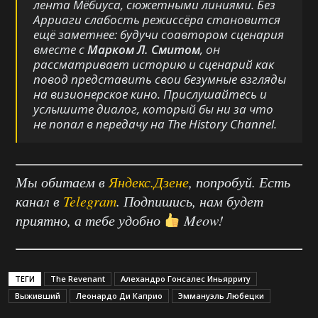
лента Мёбиуса, сюжетными линиями. Без
Арриаги слабость режиссёра становится
ещё заметнее: будучи соавтором сценария
вместе с
Марком Л. Смитом
, он
рассматривает историю и сценарий как
повод представить свои безумные взгляды
на визионерское кино. Прислушайтесь и
услышите диалог, который бы ни за что
не попал в передачу на
The History Channel
.
Мы обитаем в
Яндекс.Дзене
, попробуй. Есть
канал в
Telegram
. Подпишись, нам будет
приятно, а тебе удобно
Meow!
ТЕГИ
The Revenant
Алехандро Гонсалес Иньярриту
Выживший
Леонардо Ди Каприо
Эммануэль Любецки