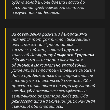
будто голод и боль довели Гласса до
состояния средневекового святого,
измученного видениями.
За совершенно разными декорациями
прячется тот факт, что «
Выживший
»
очень похож на «
Гравитацию
» —
космический хит, снятый другом и
коллегой Иньярриту
Альфонсо Куароном
.
Оба фильма — истории выживания
одиночек в максимально враждебных
условиях, где простой человек не сможет
долго продержаться без снаряжения, не
говоря уже о дьявольской смекалке. Оба
проекта полагаются на харизму главной
звезды, убедительные спецэффекты и
гениального оператора Любецки. Оба
режиссёра шли на большой риск, начиная
съёмки. И оба справились.