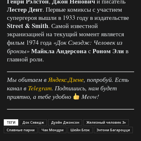
Генри Рэлстон
Джон Ненович
,
и писатель
Лестер Дент
. Первые комиксы с участием
супергероя вышли в 1933 году в издательстве
Street & Smith
. Самой известной
экранизацией на текущий момент является
фильм 1974 года
«Док Сэвэдж: Человек из
Майкла Андерсона
Роном Эли
бронзы»
с
в
главной роли.
Мы обитаем в
Яндекс.Дзене
, попробуй. Есть
канал в
Telegram
. Подпишись, нам будет
приятно, а тебе удобно
Meow!
ТЕГИ
Док Сэвидж
Дуэйн Джонсон
Железный человек 3»
Славные парни
Чак Мондри
Шейн Блэк
Энтони Багароцци