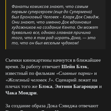
Фанаты комиксов знают, что самым
первым супергероем (еще до Супермена)
был Бронзовый Человек – Кларк Док Сэвидж.
Они знают, что именно Док вдохновил
художников на создание Кента. Он может
буквально все, однако главная причина
того, что я так рад играть Дока, — это
то, что он был веселым чудаком!
Съемки кинокартины начнутся в ближайшее
Шейн Блэк
время. За работу отвечает
,
известный по фильмам
«Славные парни»
и
«Железный человек 3»
. Сценарий лежит на
Блэка
Энтони Багароцци
плечах того же
,
и
Чака Мондри
.
За создание образа Дока Сэвиджа отвечают