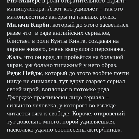
Риз-Майерс
в роли отвратительного скряги-
манипулятора. А вот кто удивляет – так это
малоизвестные актёры на главных ролях.
Малачи Кирби
, который до этого засветился
разве что в ряде английских сериалов,
блистает в роли Кунты Кинте, создавая на
экране живого, очень выпуклого персонажа.
Жаль, что он вряд ли пробьётся на большой
экран, уж больно типажный у него образ.
Редж Пейдж
, который до этого вообще почти
нигде не снимался, тут вдруг озаряет сериал
своей игрой, воплощая в потомке рода
Джордже практически лицо сериала –
сильного человека, у которого во взгляде
читается тяга к свободе. Короче, откровений
тут довольно много, порой удивляешься,
насколько удачно соотнесены актер/типаж.