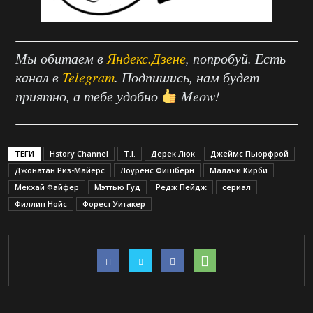
Мы обитаем в
Яндекс.Дзене
, попробуй. Есть
канал в
Telegram
. Подпишись, нам будет
приятно, а тебе удобно
Meow!
ТЕГИ
Hstory Channel
T.I.
Дерек Люк
Джеймс Пьюрфрой
Джонатан Риз-Майерс
Лоуренс Фишбёрн
Малачи Кирби
Мекхай Файфер
Мэттью Гуд
Редж Пейдж
сериал
Филлип Нойс
Форест Уитакер