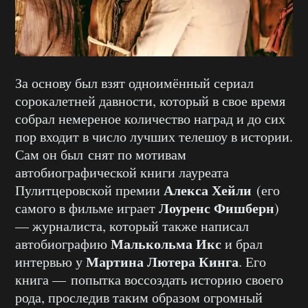
За основу был взят одноимённый сериал
сорокалетней давности, который в свое время
собрал немереное количество наград и до сих
пор входит в число лучших телешоу в истории.
Сам он был снят по мотивам
автобиографической книги лауреата
Алекса Хейли
Пулитцеровской премии
(его
Лоуренс Фишберн
самого в фильме играет
)
— журналиста, который также написал
Малькольма Икс
автобиографию
и брал
Мартина Лютера Кинга
интервью у
. Его
книга — попытка воссоздать историю своего
рода, проследив таким образом огромный