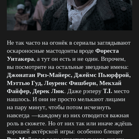
Не так часто на огонёк в сериалы заглядывают
Фореста
оскароносные мастодонты вроде
Уитакера
, а тут он есть и не один. Впрочем,
вы посмотрите на остальные звездные имена:
Джонатан Риз-Майерс, Джеймс Пьюрфрой,
Мэттью Гуд, Лоуренс Фишберн, Мекхай
Файфер, Дерек Люк
T.I.
. Даже рэперу
место
нашлось. И они не просто мелькают лицами
на пару минут, чтобы потом исчезнуть
навсегда —каждому из них отводится важная
роль в сюжете. Но от них так или иначе ждёшь
хорошей актёрской игры: особенно блещет