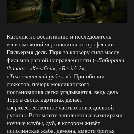
Католик по воспитанию и исследователь
всевозможной чертовщины по профессии,
Гильермо дель Торо
за карьеру снял массу
фильмов разной направленности («
Лабиринт
Фавна
», «
Хеллбой
», «
Блэйд-2
»,
«
Тихоокеанский рубеж
»). При обилии
сюжетов, почерк мексиканского
постановщика легко угадывается, ведь дель
Торо в своих картинах делает
сверхъестественное частью повседневной
рутины. Вспомните заполненные вампирами
ночные клубы, дуб, в котором живёт
исполинская жаба, демона, вместо бритья