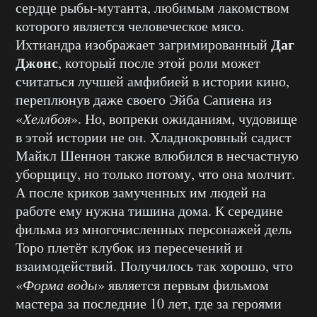
сердце рыбы-мутанта, любимым лакомством
которого является человеческое мясо.
Даг
Ихтиандра изображает загримированный
Джонс
, который после этой роли может
считаться лучшей амфибией в истории кино,
переплюнув даже своего Эйба Сапиена из
«
Хеллбоя
». Но, вопреки ожиданиям, чудовище
в этой истории не он. Хладнокровный садист
Майкл Шеннон также влюбился в несчастную
уборщицу, но только потому, что она молчит.
А после криков замученных им людей на
работе ему нужна тишина дома. К середине
фильма из многочисленных персонажей дель
Торо плетёт клубок из пересечений и
взаимодействий. Получилось так хорошо, что
«
Форма воды
» является первым фильмом
мастера за последние 10 лет, где за героями