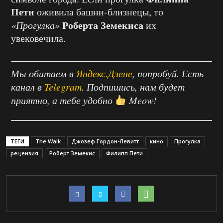
Пети
оживила башни-близнецы, то
Роберта Земекиса
«Прогулка»
их
увековечила.
Мы обитаем в
Яндекс.Дзене
, попробуй. Есть
канал в
Telegram
. Подпишись, нам будет
приятно, а тебе удобно
Meow!
ТЕГИ
The Walk
Джозеф Гордон-Левитт
кино
Прогулка
рецензия
Роберт Земекис
Филипп Пети