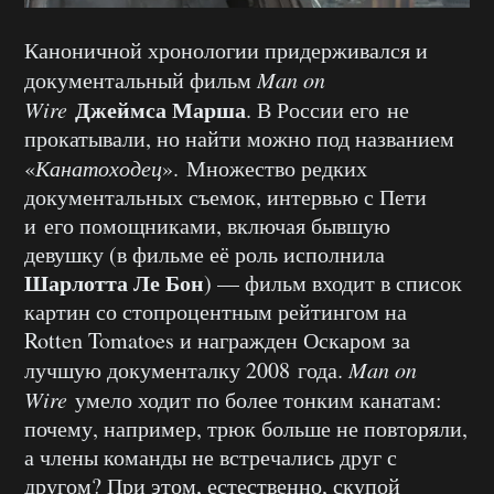
Каноничной хронологии придерживался и
документальный фильм
Man on
Джеймса Марша
Wire
. В России его не
прокатывали, но найти можно под названием
«
Канатоходец
». Множество редких
документальных съемок, интервью с Пети
и его помощниками, включая бывшую
девушку (в фильме её роль исполнила
Шарлотта Ле Бон
) — фильм входит в список
картин со стопроцентным рейтингом на
Rotten Tomatoes и награжден Оскаром за
лучшую документалку 2008 года.
Man on
Wire
умело ходит по более тонким канатам:
почему, например, трюк больше не повторяли,
а члены команды не встречались друг с
другом? При этом, естественно, скупой