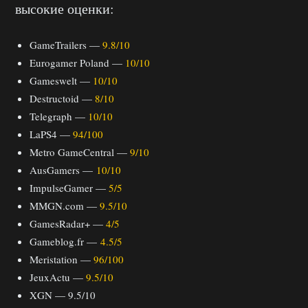
высокие оценки:
GameTrailers —
9.8/10
Eurogamer Poland —
10/10
Gameswelt —
10/10
Destructoid —
8/10
Telegraph —
10/10
LaPS4 —
94/100
Metro GameCentral —
9/10
AusGamers —
10/10
ImpulseGamer —
5/5
MMGN.com —
9.5/10
GamesRadar+ —
4/5
Gameblog.fr —
4.5/5
Meristation —
96/100
JeuxActu —
9.5/10
XGN — 9.5/10