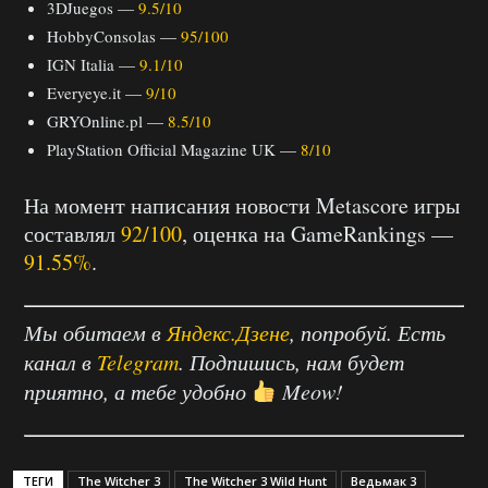
3DJuegos —
9.5/10
HobbyConsolas —
95/100
IGN Italia —
9.1/10
Everyeye.it —
9/10
GRYOnline.pl —
8.5/10
PlayStation Official Magazine UK —
8/10
На момент написания новости Metascore игры
составлял
92/100
, оценка на GameRankings —
91.55%
.
Мы обитаем в
Яндекс.Дзене
, попробуй. Есть
канал в
Telegram
. Подпишись, нам будет
приятно, а тебе удобно
Meow!
ТЕГИ
The Witcher 3
The Witcher 3 Wild Hunt
Ведьмак 3