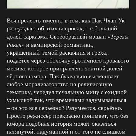
Вся прелесть именно в том, как Пак Чхан Ук
рассуждает об этих вопросах, – с большой
долей сарказма. Своеобразный мэшап «
Терезы
Ракен
» и вампирской романтики,
украшенный темой раскаяния и греха,
подаётся через оболочку эротичного кровавого
месива, которое приправлено знатной долей
чёрного юмора. Пак буквально высмеивает
любое морализаторство на религиозную
тематику, чередуя печальную мину с ехидной
ухмылкой так, что временами задумываешься
– он это все серьёзно? Разумеется, серьёзно.
Просто режиссёр прекрасно понимает, что без
юмора подобная история может оказаться
натянутой, надуманной и от того не слишком