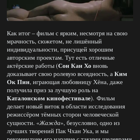
Как итог – фильм с ярким, несмотря на свою
мрачность, сюжетом, не лишённый
индивидуальности, присущей хорошим
авторским проектам. Тут есть отличные
Сон Кан Хо
актёрские работы (
вновь
Ким
доказывает свою ролевую всеядность, а
Ок Пин
, играющая любовницу Хёна, даже
получила приз за лучшую роль на
Каталонском кинофестивале
). Фильм
делает новый виток в области исследования
режиссёром тёмных сторон человеческой
сущности. «
Жажда
», безусловно, одно из
лучших творений Пак Чхан Ука, и мы
рекомендуем его наравне с такими шедеврами