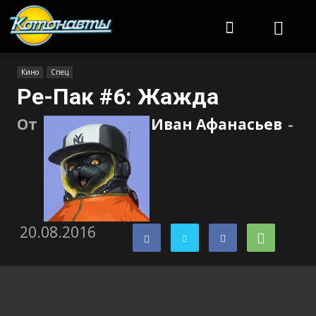
Котонавты
Кино
Спец
Ре-Пак #6: Жажда
От
Иван Афанасьев
-
20.08.2016