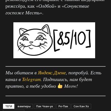
режссёра, как «
Олдбой
» и «
Сочувствие
госпоже Месть
».
Мы обитаем в
Яндекс.Дзене
, попробуй. Есть
канал в
Telegram
. Подпишись, нам будет
приятно, а тебе удобно
Meow!
ТЕГИ
вампиры
Пак Чхан-ук
Ре-Пак
Сон Кан Хо