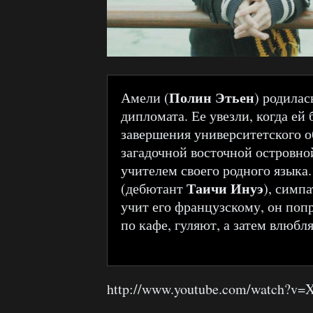
Полин Этьен
Амели (
) родилас
дипломата. Ее увезли, когда ей 
завершения университетского 
загадочной восточной островно
учителем своего родного языка
Таичи Инуэ
(дебютант
), симп
учит его французскому, он попр
по кафе, гуляют, а затем влюбл
http://www.youtube.com/watch?v