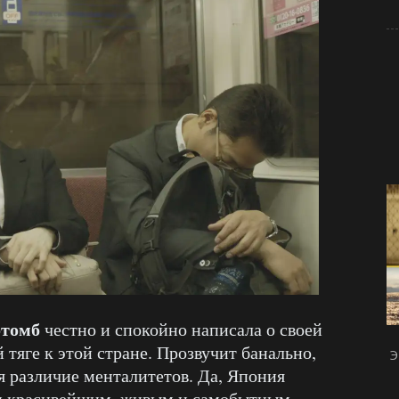
томб
честно и спокойно написала о своей
тяге к этой стране. Прозвучит банально,
Э
я различие менталитетов. Да, Япония
ен красивейшим, живым и самобытным