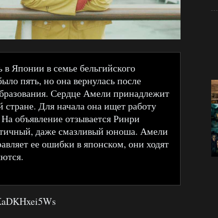
ь в Японии в семье бельгийского
было пять, но она вернулась после
образования. Сердце Амели принадлежит
й стране. Для начала она ищет работу
. На объявление отзывается Ринри
атичный, даже смазливый юноша. Амели
авляет ее ошибки в японском, они ходят
яются.
=XaDKHxei5Ws