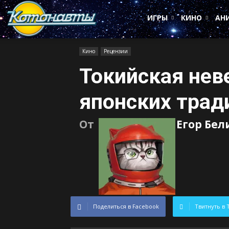
Котонавты
ИГРЫ
КИНО
АН
Кино
Рецензии
Токийская нев
японских трад
От
Егор Бел
Поделиться в Facebook
Твитнуть в 