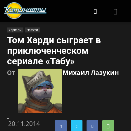
Котонавты
Сериалы
Новости
Том Харди сыграет в
приключенческом
сериале «Табу»
От
Михаил Лазукин
-
20.11.2014