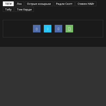
ТЕГИ
Лок
Острые козырьки
Ридли Скотт
Стивен НАйт
Табу
Том Харди