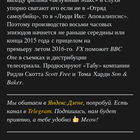
упорно сватают его если не в «Отряд
самоубийц», то в «Люди Икс: Апокалипсис».
Поэтому производство восьми часовых
эпизодов начнется не раньше середины или
конца 2015 года с прицелом на
премьеру летом 2016-го.
FX
поможет
BBC
On
e в съемках и дистрибуции
телесериала. Продюсируют «Табу» компании
Ридли Скотта
Scott Free
и Тома Харди
Son &
Baker
.
Мы обитаем в
Яндекс.Дзене
, попробуй. Есть
канал в
Telegram
. Подпишись, нам будет
приятно, а тебе удобно
Meow!