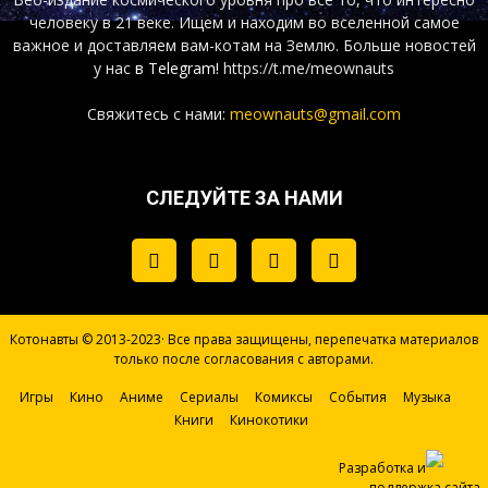
человеку в 21 веке. Ищем и находим во вселенной самое
важное и доставляем вам-котам на Землю. Больше новостей
у нас
в Telegram!
https://t.me/meownauts
Свяжитесь с нами:
meownauts@gmail.com
СЛЕДУЙТЕ ЗА НАМИ
Котонавты © 2013-2023· Все права защищены, перепечатка материалов
только после согласования с авторами.
Игры
Кино
Аниме
Сериалы
Комиксы
События
Музыка
Книги
Кинокотики
Разработка и
поддержка сайта