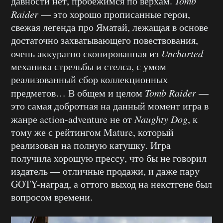
давности нет, пробежимся по верхам.
Tomb
Raider
— это хорошо прописанные герои,
свежая легенда про Яматай, лежащая в основе
достаточно захватывающего повествования,
очень аккуратно скопированная из
Uncharted
механика стрельбы и стелса, с умом
реализованный сбор коллекционных
предметов… В общем и целом
Tomb Raider
—
это самая добротная на данный момент игра в
жанре action-adventure не от
Naughty Dog
, к
тому же с рейтингом Mature, который
реализован на полную катушку. Игра
получила хорошую прессу, что бы не говорил
издатель — отличные продажи, и даже пару
GOTY-наград, а оттого выход на некстгене был
вопросом времени.