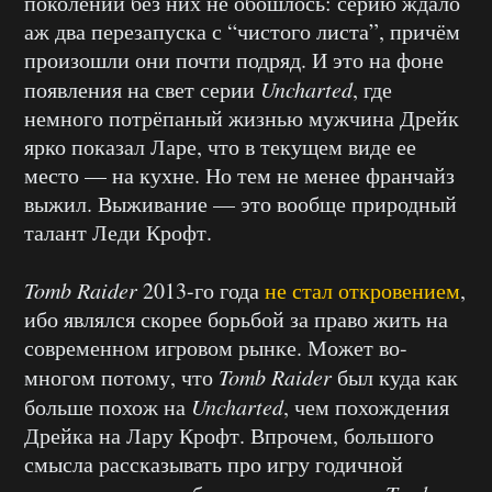
поколении без них не обошлось: серию ждало
аж два перезапуска с “чистого листа”, причём
произошли они почти подряд. И это на фоне
появления на свет серии
Uncharted
, где
немного потрёпаный жизнью мужчина Дрейк
ярко показал Ларе, что в текущем виде ее
место — на кухне. Но тем не менее франчайз
выжил. Выживание — это вообще природный
талант Леди Крофт.
Tomb Raider
2013-го года
не стал откровением
,
ибо являлся скорее борьбой за право жить на
современном игровом рынке. Может во-
многом потому, что
Tomb Raider
был куда как
больше похож на
Uncharted
, чем похождения
Дрейка на Лару Крофт. Впрочем, большого
смысла рассказывать про игру годичной