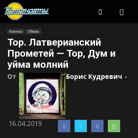
Котонавты
Комиксы
Обзоры
Тор. Латверианский
Прометей — Тор, Дум и
уйма молний
От
Борис Кудревич
-
16.04.2019