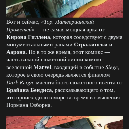
Вот и сейчас,
«Тор. Латверианский
Прометей»
— не самая мощная арка от
Кирона Гиллена
, которая соседствует с двумя
Стражински
монументальными ранами
и
Аарона
. Но в то же время, этот комикс —
часть важной сюжетной линии комикс-
Marvel
вселенной
, входящий в событие
Siege
,
которое в свою очередь является финалом
Dark Reign
, масштабного сюжетного ивента от
Брайана Бендиса
, рассказывающего о том,
что происходило в мире во время возвышения
Нормана Озборна.